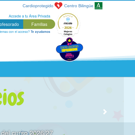
Cardioprotegido
Centro
Bilingüe
Accede a tu Área Privada
ofesorado
Familias
lemas con el acceso?
Te ayudamos
curso 2026/27