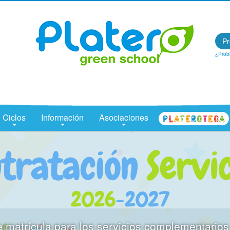
Centro Concertado en Málaga: Colegio Platero Green School
Pr
¿Prob
Ciclos
Información
Asociaciones
rícula para los servicios complementarios del 