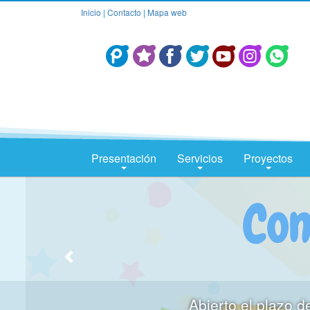
Inicio
|
Contacto
|
Mapa web
Presentación
Servicios
Proyectos
Abierto el plazo de mat