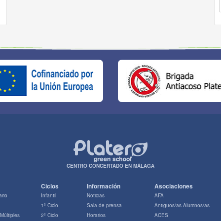
CENTRO CONCERTADO EN MÁLAGA
Ciclos
Información
Asociaciones
ario
Infantil
Noticias
AFA
1º Ciclo
Sala de prensa
Antiguos/as Alumnos/as
 Múltiples
2º Ciclo
Horarios
ACES