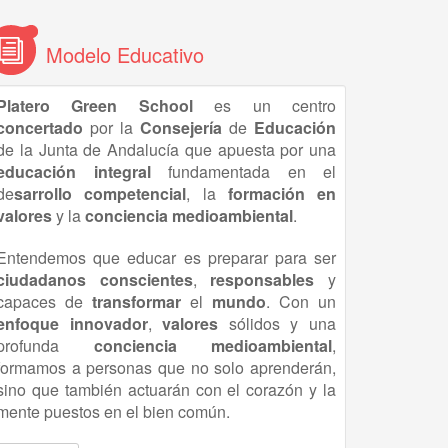
Modelo Educativo
Platero Green School
es un centro
concertado
por la
Consejería
de
Educación
de la Junta de Andalucía que apuesta por una
educación
integral
fundamentada en el
de
sarrollo competencial
, la
formación en
valores
y la
conciencia medioambiental
.
Entendemos que educar es preparar para ser
ciudadanos conscientes
,
responsables
y
capaces de
transformar
el
mundo
. Con un
enfoque innovador
,
valores
sólidos y una
profunda
conciencia
medioambiental
,
formamos a personas que no solo aprenderán,
sino que también actuarán con el corazón y la
mente puestos en el bien común.