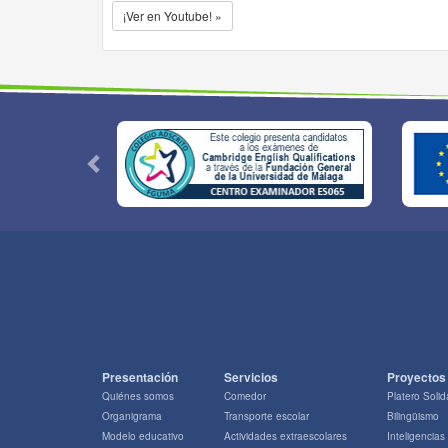
¡Ver en Youtube! »
Presentación
Servicios
Proyectos
Quiénes somos
Comedor
Platero Solid
Organigrama
Transporte escolar
Bilingüismo
Modelo educativo
Actividades extraescolares
Inteligencias