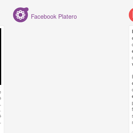
Facebook Platero
e
s
,
.
s
,