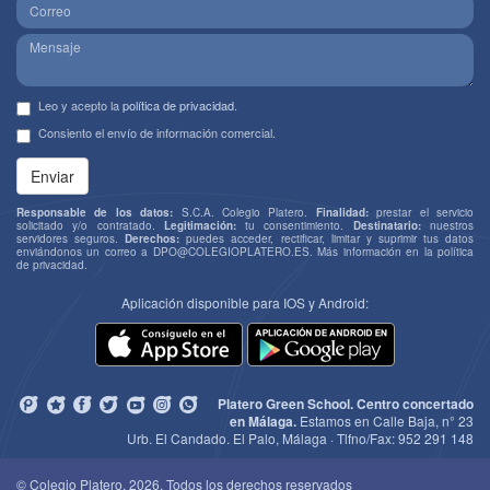
Leo y acepto la
política de privacidad
.
Consiento el envío de información comercial.
Enviar
Responsable de los datos:
S.C.A. Colegio Platero.
Finalidad:
prestar el servicio
solicitado y/o contratado.
Legitimación:
tu consentimiento.
Destinatario:
nuestros
servidores seguros.
Derechos:
puedes acceder, rectificar, limitar y suprimir tus datos
enviándonos un correo a
DPO@COLEGIOPLATERO.ES
. Más información en la
política
de privacidad
.
Aplicación disponible para IOS y Android:
Platero Green School. Centro concertado
en Málaga.
Estamos en Calle Baja, n° 23
Urb. El Candado. El Palo, Málaga · Tlfno/Fax:
952 291 148
© Colegio Platero, 2026. Todos los derechos reservados