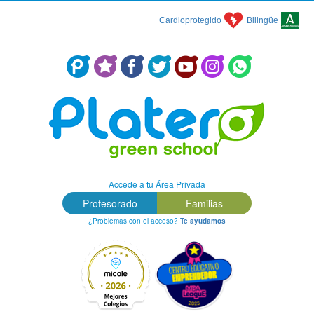
Cardioprotegido
Bilingüe
Centro Concertado en Málaga: Colegio Platero Green School
Accede a tu Área Privada
Profesorado
Familias
¿Problemas con el acceso?
Te ayudamos